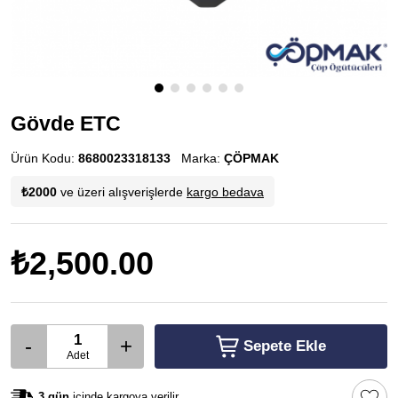
Gövde ETC
Ürün Kodu:
8680023318133
Marka:
ÇÖPMAK
₺2000
ve üzeri alışverişlerde
kargo bedava
₺2,500.00
-
+
Sepete Ekle
Adet
3 gün
içinde kargoya verilir.