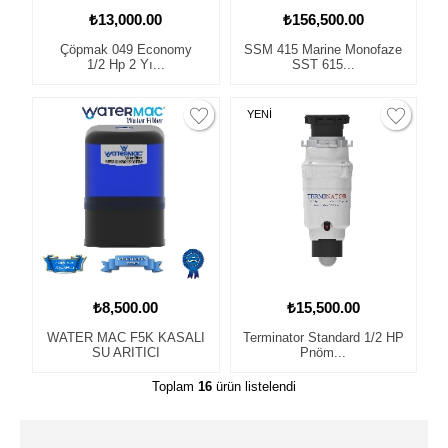
₺13,000.00
₺156,500.00
Çöpmak 049 Economy
SSM 415 Marine Monofaze
1/2 Hp 2 Yı...
SST 615...
YENİ
₺8,500.00
₺15,500.00
WATER MAC F5K KASALI
Terminator Standard 1/2 HP
SU ARITICI
Pnöm...
Toplam
16
ürün listelendi