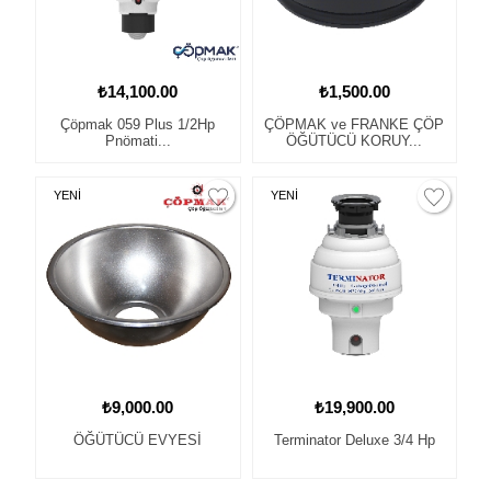
₺14,100.00
₺1,500.00
Çöpmak 059 Plus 1/2Hp
ÇÖPMAK ve FRANKE ÇÖP
Pnömati...
ÖĞÜTÜCÜ KORUY...
YENİ
YENİ
₺9,000.00
₺19,900.00
ÖĞÜTÜCÜ EVYESİ
Terminator Deluxe 3/4 Hp